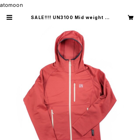
atomoon
SALE!!!! UN3100 Mid weight fl
eece hoody / Red ¥26180 → ¥1
3090 | atomoon