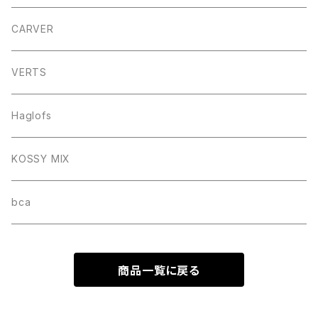
CARVER
VERTS
Haglofs
KOSSY MIX
bca
商品一覧に戻る