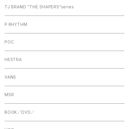
TJ BRAND ”THE SHAPERS”series
P.RHYTHM
POC
HESTRA
VANS
MSR
BOOK／DVD／