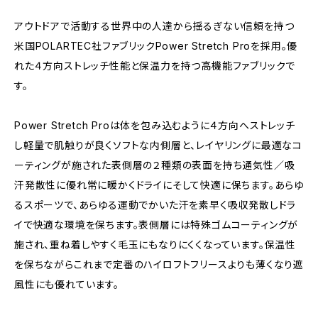
アウトドアで活動する世界中の人達から揺るぎない信頼を持つ
米国POLARTEC社ファブリックPower Stretch Proを採用。優
れた４方向ストレッチ性能と保温力を持つ高機能ファブリックで
す。
Power Stretch Proは体を包み込むように４方向へストレッチ
し軽量で肌触りが良くソフトな内側層と、レイヤリングに最適なコ
ーティングが施された表側層の２種類の表面を持ち通気性／吸
汗発散性に優れ常に暖かくドライにそして快適に保ちます。あらゆ
るスポーツで、あらゆる運動でかいた汗を素早く吸収発散しドラ
イで快適な環境を保ちます。表側層には特殊ゴムコーティングが
施され、重ね着しやすく毛玉にもなりにくくなっています。保温性
を保ちながらこれまで定番のハイロフトフリースよりも薄くなり遮
風性にも優れています。