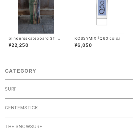
blindersskateboard 31' 送
KOSSYMIX 『Q60 cold』
料無料
¥22,250
¥6,050
CATEGORY
SURF
GENTEMSTICK
THE SNOWSURF