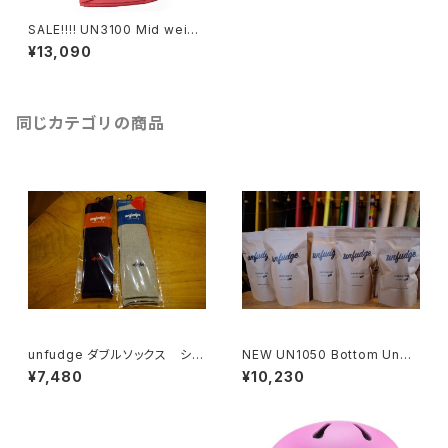
SALE!!!! UN3100 Mid weigh
t fleece hoody / Red ¥261
¥13,090
80 → ¥13090
同じカテゴリの商品
unfudge ダブルソックス シス
NEW UN1050 Bottom Unde
テム ２足１組
rwear 送料無料
¥7,480
¥10,230