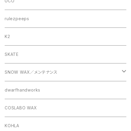
UCO
rulezpeeps
K2
SKATE
SNOW WAX／メンテナンス
Kissy mix snowsurf wax
dwarfhandworks
COSLABO WAX
KOHLA