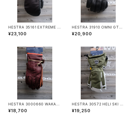
HESTRA 35161 EXTREME M
HESTRA 31910 OMNI GTX
ITT 送料無料
FULL LEATHER 送料無料
¥23,100
¥20,900
HESTRA 3000660 WAKAYA
HESTRA 30572 HELI SKI 3-
MA 送料無料
FINGER 送料無料
¥18,700
¥19,250