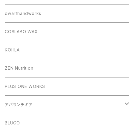
Kissy mix snowsurf wax
dwarfhandworks
COSLABO WAX
KOHLA
ZEN Nutrition
PLUS ONE WORKS
アバランチギア
ショベル
BLUCO.