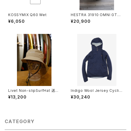
KOSSYMIX Q60 Wet
HESTRA 31910 OMNI GTX
FULL LEATHER 送料無料
¥6,050
¥20,900
Livet Non-slipSurfHat 送料
Indigo Wool Jersey Cyclin
無料
g Hoodie. 送料無料
¥13,200
¥30,240
CATEGORY