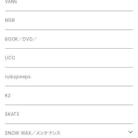
VANS
MSR
BOOK／DVD／
UCO
rulezpeeps
K2
SKATE
SNOW WAX／メンテナンス