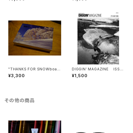
"THANKS FOR SNOWboard
DIGGIN' MAGAZINE ISSU
ing"
E 16 IT'S MY TURN
¥3,300
¥1,500
その他の商品