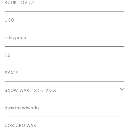
BOOK／DVD／
UCO
rulezpeeps
K2
SKATE
SNOW WAX／メンテナンス
Kissy mix snowsurf wax
dwarfhandworks
COSLABO WAX