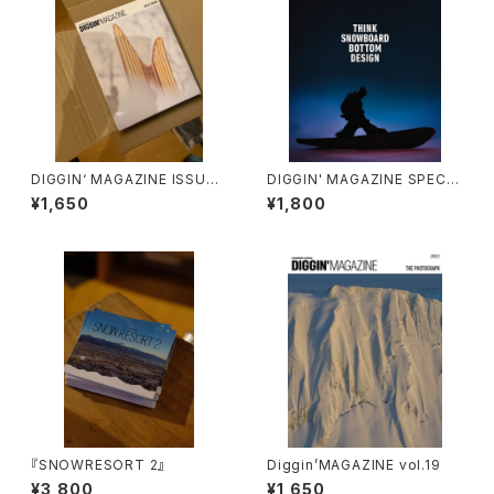
DIGGIN‘ MAGAZINE ISSUE2
DIGGIN' MAGAZINE SPECIA
1 『MAGIC BOARD』
L ISSUE 2024 BRAND BOO
¥1,650
¥1,800
K
『SNOWRESORT 2』
Diggin’MAGAZINE vol.19
¥3,800
¥1,650