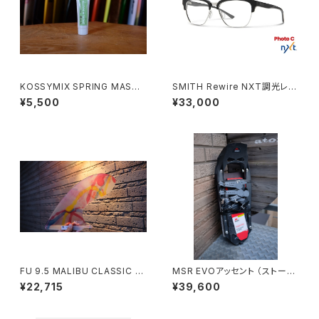
KOSSYMIX SPRING MASTE
SMITH Rewire NXT調光レン
R
ズ 送料無料
¥5,500
¥33,000
FU 9.5 MALIBU CLASSIC (ｱ
MSR EVOアッセント （ストーン
ｼｯﾄﾞ) 送料無料
グレー） 送料無料
¥22,715
¥39,600