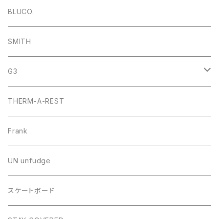
ショベル
BLUCO.
プローブ
SMITH
ビーコン
G3
スプリットボード・アクセサリー
THERM-A-REST
Frank
UN unfudge
スケートボード