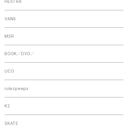
HESTRA
VANS
MSR
BOOK／DVD／
UCO
rulezpeeps
K2
SKATE