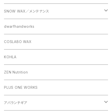
SNOW WAX／メンテナンス
Kissy mix snowsurf wax
dwarfhandworks
COSLABO WAX
KOHLA
ZEN Nutrition
PLUS ONE WORKS
アバランチギア